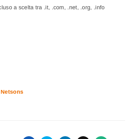
so a scelta tra .it, .com, .net, .org, .info
u Netsons