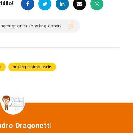
idilo!
s
hosting professionale
ndro Dragonetti