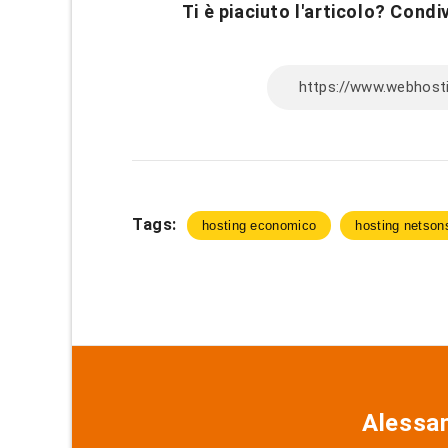
Ti è piaciuto l'articolo? Condiv
Tags:
hosting economico
hosting netson
Alessa