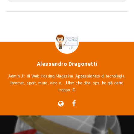
Alessandro Dragonetti
Admin Jr. di Web Hosting Magazine. Appassionato di tecnologia,
internet, sport, moto, vino e....Uhm che dire, ops, ho già detto
troppo :D