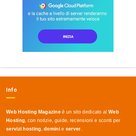
Info
Web Hosting Magazine
è un sito dedicato al
Web
Hosting
, con notizie, guide, recensioni e sconti per
servizi hosting
,
domini
e
server
.