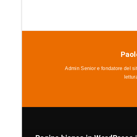
Paol
Admin Senior e fondatore del sit
lettu