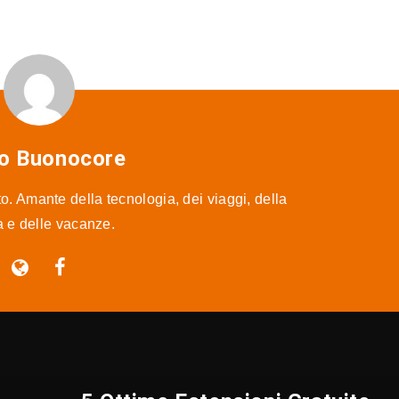
o Buonocore
o. Amante della tecnologia, dei viaggi, della
ra e delle vacanze.