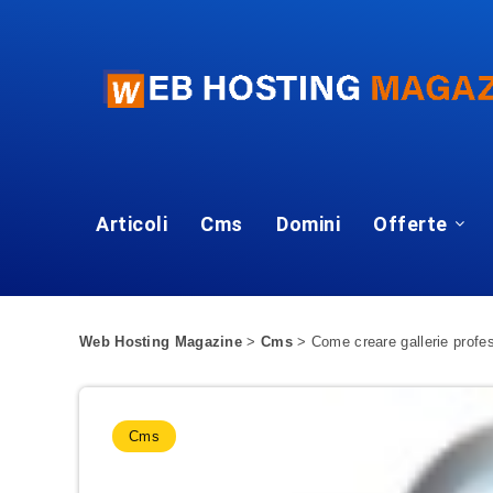
Articoli
Cms
Domini
Offerte
Web Hosting Magazine
>
Cms
>
Come creare gallerie profe
Cms