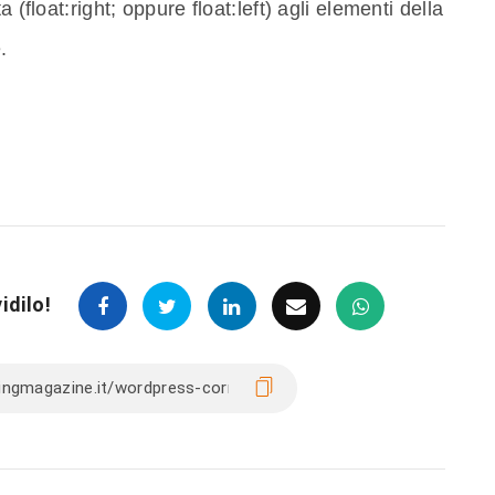
 (float:right; oppure float:left) agli elementi della
.
idilo!