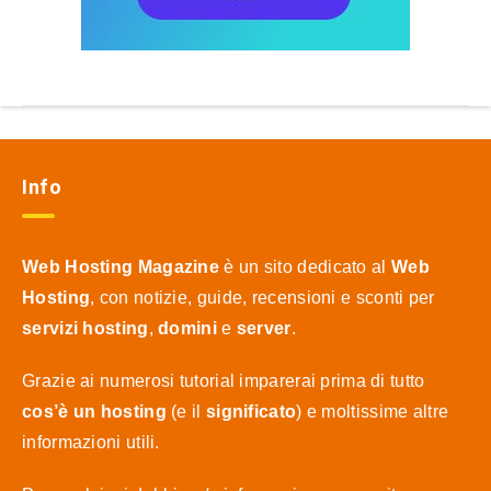
Info
Web Hosting Magazine
è un sito dedicato al
Web
Hosting
, con notizie, guide, recensioni e sconti per
servizi hosting
,
domini
e
server
.
Grazie ai numerosi tutorial imparerai prima di tutto
cos’è un hosting
(e il
significato
) e moltissime altre
informazioni utili.