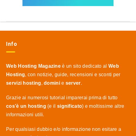
Info
Web Hosting Magazine
è un sito dedicato al
Web
Hosting
, con notizie, guide, recensioni e sconti per
servizi hosting
,
domini
e
server
.
Grazie ai numerosi tutorial imparerai prima di tutto
cos’è un hosting
(e il
significato
) e moltissime altre
informazioni utili.
Per qualsiasi dubbio e/o informazione non esitare a