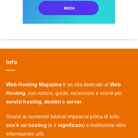
Info
Web Hosting Magazine
è un sito dedicato al
Web
Hosting
, con notizie, guide, recensioni e sconti per
servizi hosting
,
domini
e
server
.
Grazie ai numerosi tutorial imparerai prima di tutto
cos’è un hosting
(e il
significato
) e moltissime altre
informazioni utili.