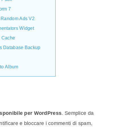
orm 7
r Random Ads V2
entators Widget
 Cache
s Database Backup
h
oto Album
isponibile per WordPress
. Semplice da
dentificare e bloccare i commenti di spam,