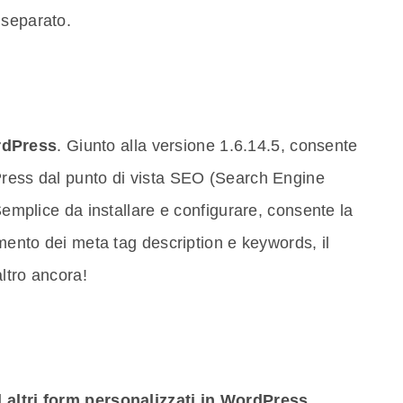
 separato.
rdPress
. Giunto alla versione 1.6.14.5, consente
Press dal punto di vista SEO (Search Engine
 Semplice da installare e configurare, consente la
imento dei meta tag description e keywords, il
ltro ancora!
ed altri form personalizzati in WordPress
.