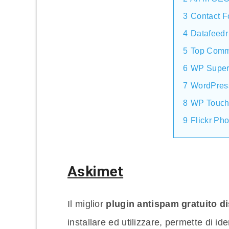
3
Contact F
4
Datafeed
5
Top Comm
6
WP Super
7
WordPres
8
WP Touc
9
Flickr Ph
Askimet
Il miglior
plugin antispam gratuito d
installare ed utilizzare, permette di i