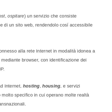
ost
,
ospitare
) un servizio che consiste
ne di un sito web, rendendolo cosí accessibile
connesso alla rete Internet in modalità idonea a
o mediante browser, con identificazione dei
IP.
ad Internet,
hosting
,
housing
, e servizi
molto specifico in cui operano molte realtà
ansnazionali.