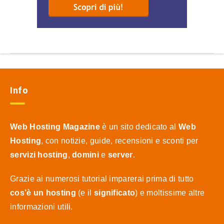
Info
Web Hosting Magazine
è un sito dedicato al
Web
Hosting
, con notizie, guide, recensioni e sconti per
servizi hosting
,
domini
e
server
.
Grazie ai numerosi tutorial imparerai prima di tutto
cos’è un hosting
(e il
significato
) e moltissime altre
informazioni utili.