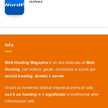
risolvere
Info
Web Hosting Magazine
è un sito dedicato al
Web
Hosting
, con notizie, guide, recensioni e sconti per
servizi hosting
,
domini
e
server
.
Grazie ai numerosi tutorial imparerai prima di tutto
cos’è un hosting
(e il
significato
) e moltissime altre
informazioni utili.