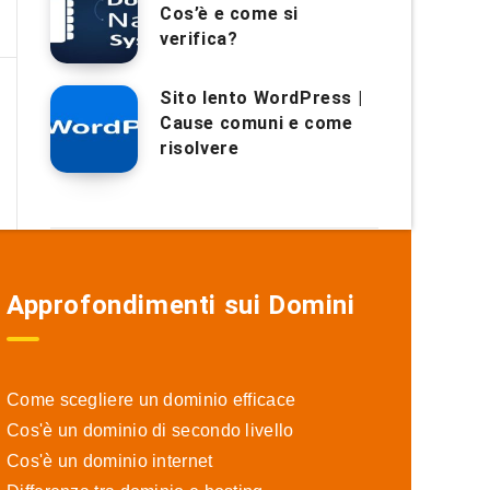
Cos’è e come si
verifica?
Sito lento WordPress |
Cause comuni e come
risolvere
Approfondimenti sui Domini
Come scegliere un dominio efficace
Cos'è un dominio di secondo livello
Cos'è un dominio internet