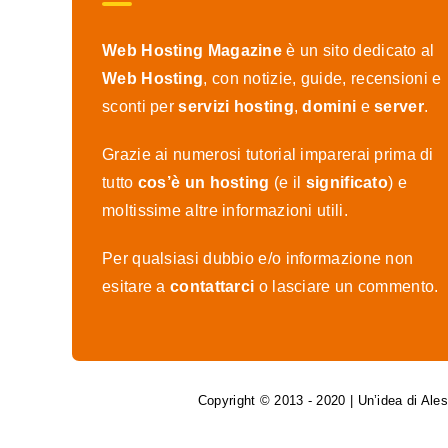
Web Hosting Magazine
è un sito dedicato al
Web Hosting
, con notizie, guide, recensioni e
sconti per
servizi hosting
,
domini
e
server
.
Grazie ai numerosi tutorial imparerai prima di
tutto
cos’è un hosting
(e il
significato
) e
moltissime altre informazioni utili.
Per qualsiasi dubbio e/o informazione non
esitare a
contattarci
o lasciare un commento.
Copyright © 2013 - 2020 | Un’idea di Al