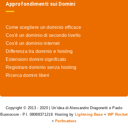
Approfondimenti sui Domini
Come scegliere un dominio efficace
Cos'è un dominio di secondo livello
Cos'è un dominio internet
Differenza tra dominio e hosting
Estensioni domini significato
Registrare dominio senza hosting
Ricerca domini liberi
Copyright © 2013 - 2020 | Un’idea di Alessandro Dragonetti e Paolo
Buonocore - P.I. 08088371219. Hosting by
Lightning Base
+
WP Rocket
+
Perfmatters