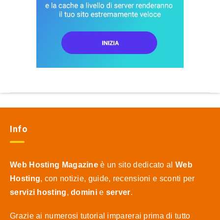
Info
Web Hosting Magazine
è un sito dedicato al
Web
Hosting
, con notizie, guide, recensioni e sconti per
servizi hosting
,
domini
e
server
.
Grazie ai numerosi tutorial imparerai prima di tutto