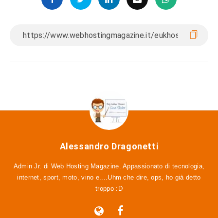
Alessandro Dragonetti
Admin Jr. di Web Hosting Magazine. Appassionato di tecnologia,
internet, sport, moto, vino e....Uhm che dire, ops, ho già detto
troppo :D