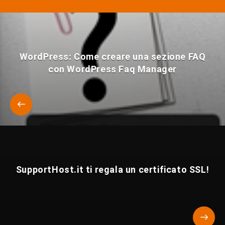
WordPress: Come creare una sezione FAQ
con WordPress Faq Manager
SupportHost.it ti regala un certificato SSL!