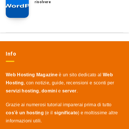
risolvere
Info
Web Hosting Magazine
è un sito dedicato al
Web
Hosting
, con notizie, guide, recensioni e sconti per
servizi hosting
,
domini
e
server
.
Grazie ai numerosi tutorial imparerai prima di tutto
cos’è un hosting
(e il
significato
) e moltissime altre
informazioni utili.