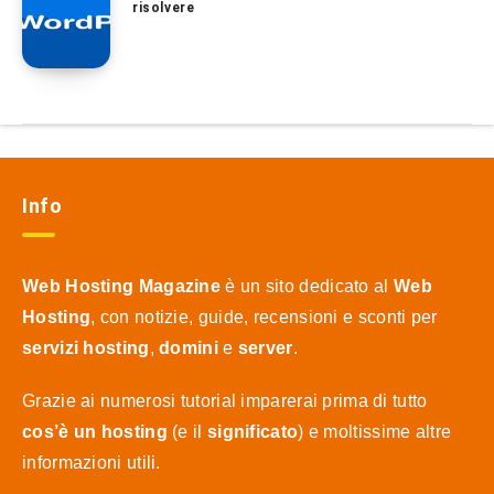
risolvere
Info
Web Hosting Magazine
è un sito dedicato al
Web
Hosting
, con notizie, guide, recensioni e sconti per
servizi hosting
,
domini
e
server
.
Grazie ai numerosi tutorial imparerai prima di tutto
cos’è un hosting
(e il
significato
) e moltissime altre
informazioni utili.