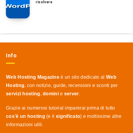
risolvere
Info
Web Hosting Magazine
è un sito dedicato al
Web
Hosting
, con notizie, guide, recensioni e sconti per
servizi hosting
,
domini
e
server
.
Grazie ai numerosi tutorial imparerai prima di tutto
cos’è un hosting
(e il
significato
) e moltissime altre
informazioni utili.