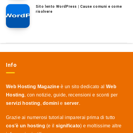
Sito lento WordPress | Cause comuni e come
risolvere
Info
Web Hosting Magazine
è un sito dedicato al
Web
Hosting
, con notizie, guide, recensioni e sconti per
servizi hosting
,
domini
e
server
.
Grazie ai numerosi tutorial imparerai prima di tutto
cos’è un hosting
(e il
significato
) e moltissime altre