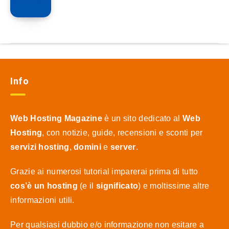
Info
Web Hosting Magazine
è un sito dedicato al
Web
Hosting
, con notizie, guide, recensioni e sconti per
servizi hosting
,
domini
e
server
.
Grazie ai numerosi tutorial imparerai prima di tutto
cos’è un hosting
(e il
significato
) e moltissime altre
informazioni utili.
Per qualsiasi dubbio e/o informazione non esitare a