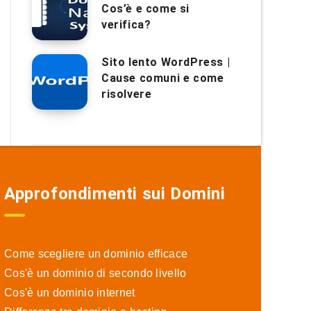
Cos’è e come si
verifica?
Sito lento WordPress |
Cause comuni e come
risolvere
Approfondimenti sui Domini
Come scegliere un dominio efficace
Cos'è un dominio di secondo livello
Cos'è un dominio internet