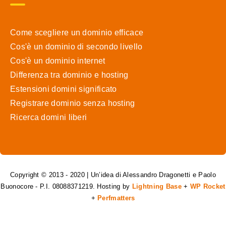
Come scegliere un dominio efficace
Cos'è un dominio di secondo livello
Cos'è un dominio internet
Differenza tra dominio e hosting
Estensioni domini significato
Registrare dominio senza hosting
Ricerca domini liberi
Copyright © 2013 - 2020 | Un’idea di Alessandro Dragonetti e Paolo
Buonocore - P.I. 08088371219. Hosting by
Lightning Base
+
WP Rocket
+
Perfmatters