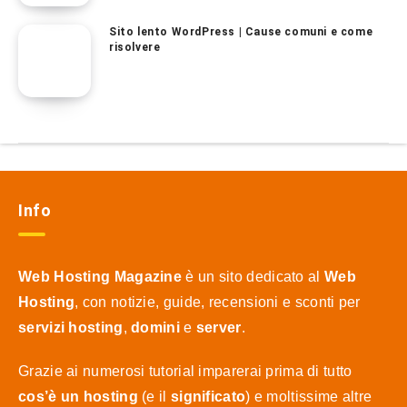
Sito lento WordPress | Cause comuni e come
risolvere
Info
Web Hosting Magazine
è un sito dedicato al
Web
Hosting
, con notizie, guide, recensioni e sconti per
servizi hosting
,
domini
e
server
.
Grazie ai numerosi tutorial imparerai prima di tutto
cos’è un hosting
(e il
significato
) e moltissime altre