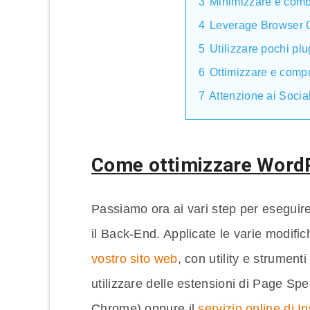
3
Minimizzare e combi
4
Leverage Browser 
5
Utilizzare pochi plu
6
Ottimizzare e comp
7
Attenzione ai Socia
Come ottimizzare Word
Passiamo ora ai vari step per eseguire
il Back-End. Applicate le varie modifi
vostro sito web
, con utility e strumenti
utilizzare delle estensioni di Page Sp
Chrome) oppure il
servizio online di I