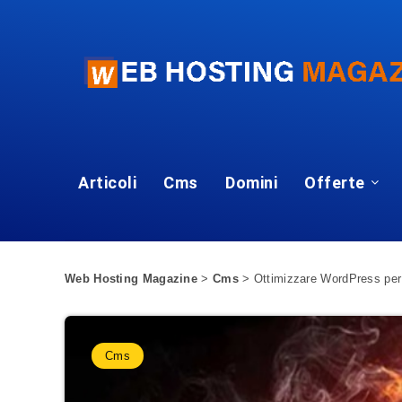
Articoli
Cms
Domini
Offerte
Web Hosting Magazine
>
Cms
>
Ottimizzare WordPress pe
Cms