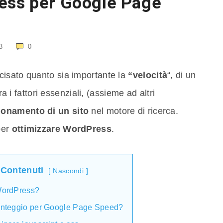
ess per Google Page
3
0
cisato quanto sia importante la
“velocità
“, di un
ra i fattori essenziali, (assieme ad altri
zionamento di un sito
nel motore di ricerca.
per
ottimizzare WordPress
.
 Contenuti
Nascondi
WordPress?
unteggio per Google Page Speed?