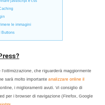
nare javascript e css
Caching
gin
rimere le immagini
l Buttons
Press?
 l’
ottimizzazione
, che riguarderà maggiormente
che sarà molto importante
analizzare online il
 online, i miglioramenti avuti. Vi consiglio di
eed per i browser di navigazione (Firefox, Google
nsights
.