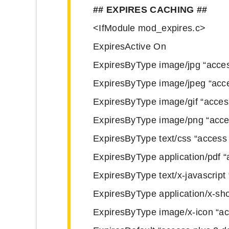
## EXPIRES CACHING ##
<IfModule mod_expires.c>
ExpiresActive On
ExpiresByType image/jpg “acces
ExpiresByType image/jpeg “acce
ExpiresByType image/gif “access
ExpiresByType image/png “acces
ExpiresByType text/css “access
ExpiresByType application/pdf “
ExpiresByType text/x-javascript
ExpiresByType application/x-sh
ExpiresByType image/x-icon “ac